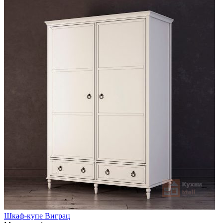
Шкаф-купе Виграц