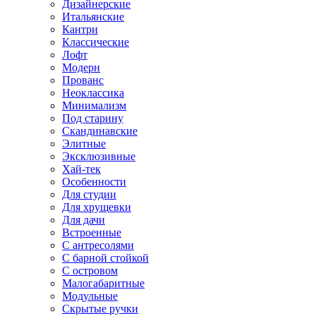
Дизайнерские
Итальянские
Кантри
Классические
Лофт
Модерн
Прованс
Неоклассика
Минимализм
Под старину
Скандинавские
Элитные
Эксклюзивные
Хай-тек
Особенности
Для студии
Для хрущевки
Для дачи
Встроенные
С антресолями
С барной стойкой
С островом
Малогабаритные
Модульные
Скрытые ручки