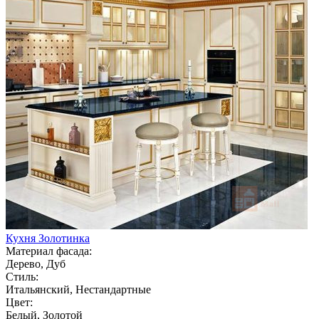
Кухня Золотинка
Материал фасада:
Дерево, Дуб
Стиль:
Итальянский, Нестандартные
Цвет:
Белый, Золотой