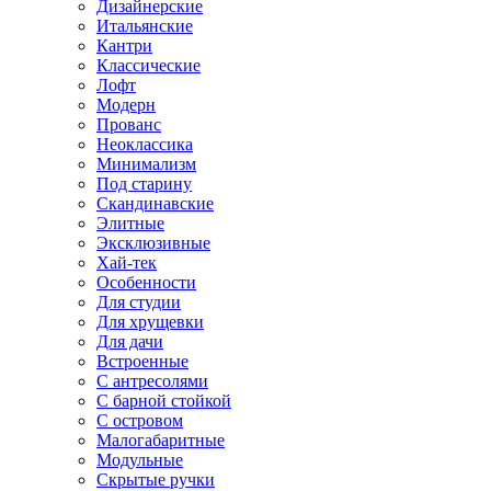
Дизайнерские
Итальянские
Кантри
Классические
Лофт
Модерн
Прованс
Неоклассика
Минимализм
Под старину
Скандинавские
Элитные
Эксклюзивные
Хай-тек
Особенности
Для студии
Для хрущевки
Для дачи
Встроенные
С антресолями
С барной стойкой
С островом
Малогабаритные
Модульные
Скрытые ручки