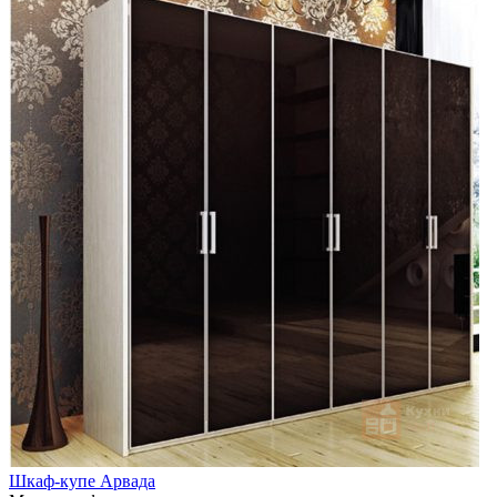
Шкаф-купе Арвада