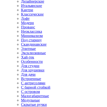
Дизайнерские
Итальянские
Кантри
Классические
Лофт
Модерн
Прованс
Неоклассика
Минимализм
Под старину
Скандинавские
Элитные
Эксклюзивные
Хай-тек
Особенности
Для студии
Для хрущевки
Для дачи
Встроенные
С антресолями
С барной стойкой
С островом
Малогабаритные
Модульные
Скрытые ручки