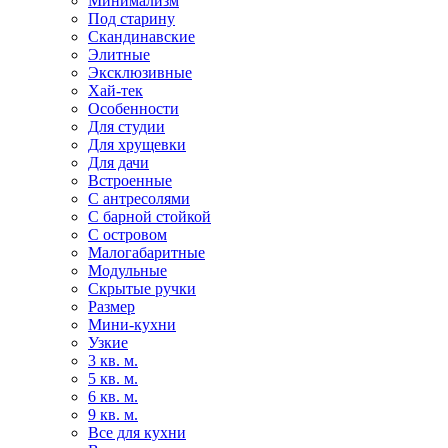
Минимализм
Под старину
Скандинавские
Элитные
Эксклюзивные
Хай-тек
Особенности
Для студии
Для хрущевки
Для дачи
Встроенные
С антресолями
С барной стойкой
С островом
Малогабаритные
Модульные
Скрытые ручки
Размер
Мини-кухни
Узкие
3 кв. м.
5 кв. м.
6 кв. м.
9 кв. м.
Все для кухни