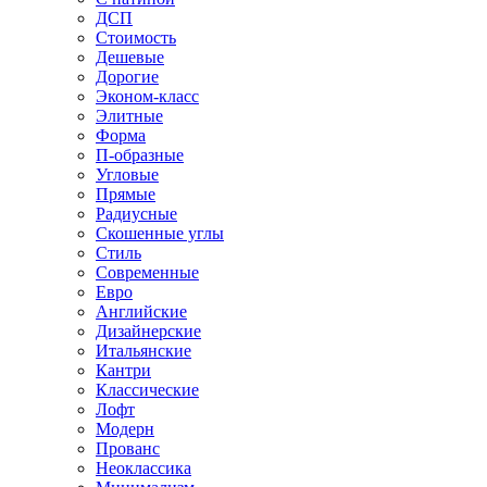
ДСП
Стоимость
Дешевые
Дорогие
Эконом-класс
Элитные
Форма
П-образные
Угловые
Прямые
Радиусные
Скошенные углы
Стиль
Современные
Евро
Английские
Дизайнерские
Итальянские
Кантри
Классические
Лофт
Модерн
Прованс
Неоклассика