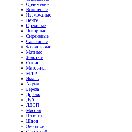
Оранжевые
Вишневые
Изумрудные
Венге
Ореховые
Янтарные
Сиреневые
Салатовые
Фиолетовые
Мятные
Золотые
Синие
Материал
МДФ
Эмаль
Акрил
Береза
Дерево
Дуб
ЛДСП
Массив
Пластик
Шпон
Экошпон
С патиной