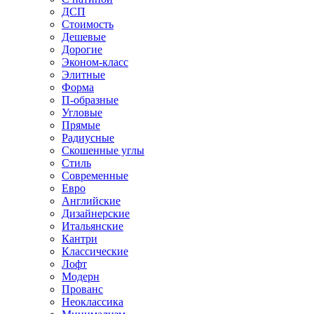
ДСП
Стоимость
Дешевые
Дорогие
Эконом-класс
Элитные
Форма
П-образные
Угловые
Прямые
Радиусные
Скошенные углы
Стиль
Современные
Евро
Английские
Дизайнерские
Итальянские
Кантри
Классические
Лофт
Модерн
Прованс
Неоклассика