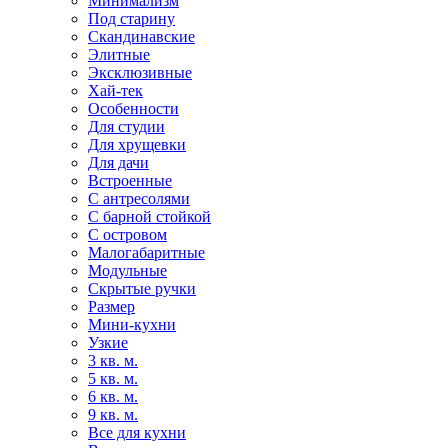
Минимализм
Под старину
Скандинавские
Элитные
Эксклюзивные
Хай-тек
Особенности
Для студии
Для хрущевки
Для дачи
Встроенные
С антресолями
С барной стойкой
С островом
Малогабаритные
Модульные
Скрытые ручки
Размер
Мини-кухни
Узкие
3 кв. м.
5 кв. м.
6 кв. м.
9 кв. м.
Все для кухни