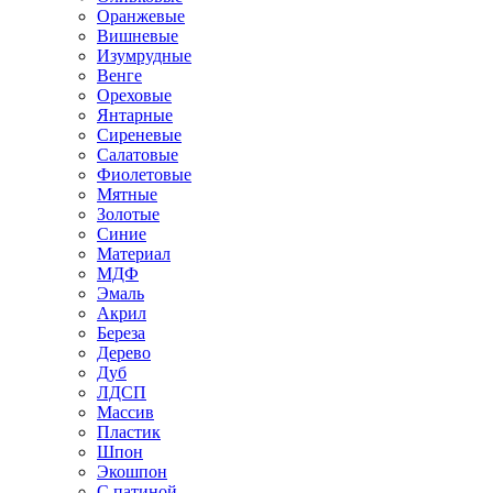
Оранжевые
Вишневые
Изумрудные
Венге
Ореховые
Янтарные
Сиреневые
Салатовые
Фиолетовые
Мятные
Золотые
Синие
Материал
МДФ
Эмаль
Акрил
Береза
Дерево
Дуб
ЛДСП
Массив
Пластик
Шпон
Экошпон
С патиной