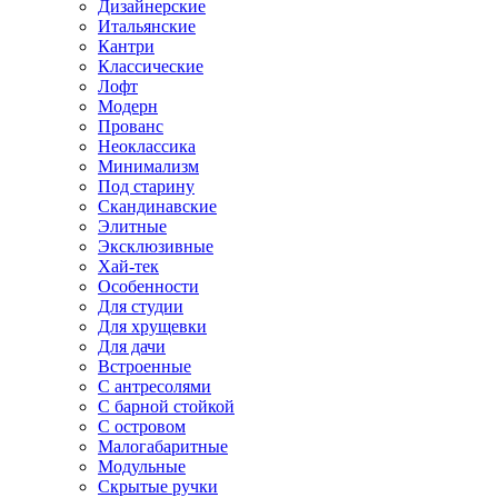
Дизайнерские
Итальянские
Кантри
Классические
Лофт
Модерн
Прованс
Неоклассика
Минимализм
Под старину
Скандинавские
Элитные
Эксклюзивные
Хай-тек
Особенности
Для студии
Для хрущевки
Для дачи
Встроенные
С антресолями
С барной стойкой
С островом
Малогабаритные
Модульные
Скрытые ручки