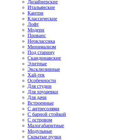
Дизайнерские
Итальянские
Кантри
Классические
Лофт
Модерн
Прованс
Неоклассика
Минимализм
Под старину
Скандинавские
Элитные
Эксклюзивные
Хай-тек
Особенности
Для студии
Для хрущевки
Для дачи
Встроенные
С антресолями
С барной стойкой
С островом
Малогабаритные
Модульные
Скрытые ручки