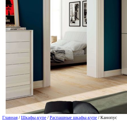
Главная
/
Шкафы-купе
/
Распашные шкафы-купе
/ Канопус