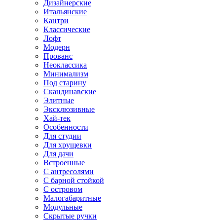
Дизайнерские
Итальянские
Кантри
Классические
Лофт
Модерн
Прованс
Неоклассика
Минимализм
Под старину
Скандинавские
Элитные
Эксклюзивные
Хай-тек
Особенности
Для студии
Для хрущевки
Для дачи
Встроенные
С антресолями
С барной стойкой
С островом
Малогабаритные
Модульные
Скрытые ручки