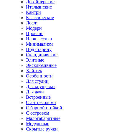
Дизайнерские
Итальянские
Кантри
Классические
Лофт
Модерн
Прованс
Неоклассика
Минимализм
Под старину
Скандинавские
Элитные
Эксклюзивные
Хай-тек
Особенности
Для студии
Для хрущевки
Для дачи
Встроенные
С антресолями
С барной стойкой
С островом
Малогабаритные
Модульные
Скрытые ручки