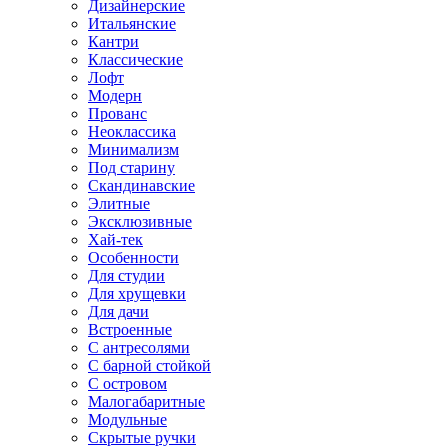
Дизайнерские
Итальянские
Кантри
Классические
Лофт
Модерн
Прованс
Неоклассика
Минимализм
Под старину
Скандинавские
Элитные
Эксклюзивные
Хай-тек
Особенности
Для студии
Для хрущевки
Для дачи
Встроенные
С антресолями
С барной стойкой
С островом
Малогабаритные
Модульные
Скрытые ручки