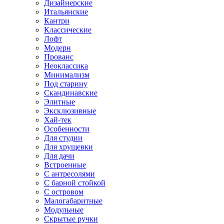
Дизайнерские
Итальянские
Кантри
Классические
Лофт
Модерн
Прованс
Неоклассика
Минимализм
Под старину
Скандинавские
Элитные
Эксклюзивные
Хай-тек
Особенности
Для студии
Для хрущевки
Для дачи
Встроенные
С антресолями
С барной стойкой
С островом
Малогабаритные
Модульные
Скрытые ручки