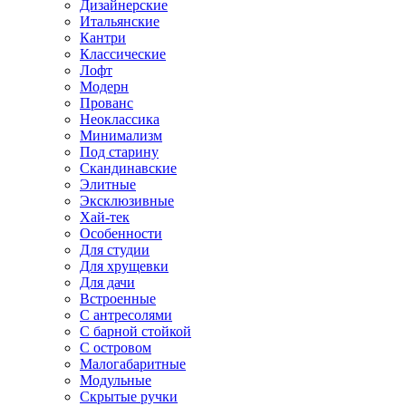
Дизайнерские
Итальянские
Кантри
Классические
Лофт
Модерн
Прованс
Неоклассика
Минимализм
Под старину
Скандинавские
Элитные
Эксклюзивные
Хай-тек
Особенности
Для студии
Для хрущевки
Для дачи
Встроенные
С антресолями
С барной стойкой
С островом
Малогабаритные
Модульные
Скрытые ручки