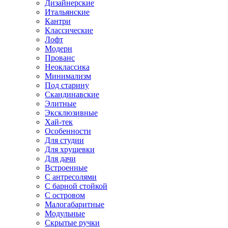
Дизайнерские
Итальянские
Кантри
Классические
Лофт
Модерн
Прованс
Неоклассика
Минимализм
Под старину
Скандинавские
Элитные
Эксклюзивные
Хай-тек
Особенности
Для студии
Для хрущевки
Для дачи
Встроенные
С антресолями
С барной стойкой
С островом
Малогабаритные
Модульные
Скрытые ручки