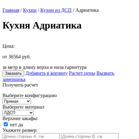
Главная
/
Кухни
/
Кухни из ДСП
/ Адриатика
Кухня Адриатика
Цена:
от 36564
руб.
за метр в длину верха и низа гарнитура
Добавить в корзину
Расчет цены
Вызвать
Заказать
замерщика
Получить расчет
Выберите конфигурацию
Выберите материал
Верхние шкафы:
нет
да
Укажите размер: