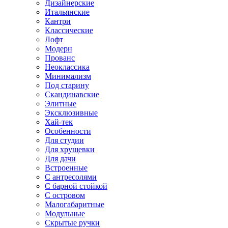
Дизайнерские
Итальянские
Кантри
Классические
Лофт
Модерн
Прованс
Неоклассика
Минимализм
Под старину
Скандинавские
Элитные
Эксклюзивные
Хай-тек
Особенности
Для студии
Для хрущевки
Для дачи
Встроенные
С антресолями
С барной стойкой
С островом
Малогабаритные
Модульные
Скрытые ручки