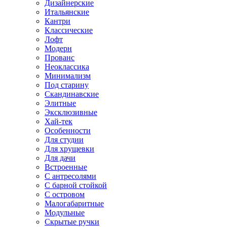
Дизайнерские
Итальянские
Кантри
Классические
Лофт
Модерн
Прованс
Неоклассика
Минимализм
Под старину
Скандинавские
Элитные
Эксклюзивные
Хай-тек
Особенности
Для студии
Для хрущевки
Для дачи
Встроенные
С антресолями
С барной стойкой
С островом
Малогабаритные
Модульные
Скрытые ручки