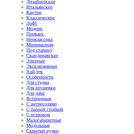
Дизайнерские
Итальянские
Кантри
Классические
Лофт
Модерн
Прованс
Неоклассика
Минимализм
Под старину
Скандинавские
Элитные
Эксклюзивные
Хай-тек
Особенности
Для студии
Для хрущевки
Для дачи
Встроенные
С антресолями
С барной стойкой
С островом
Малогабаритные
Модульные
Скрытые ручки