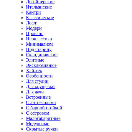
Дизайнерские
Итальянские
Кантри
Классические
Лофт
Модерн
Прованс
Неоклассика
Минимализм
Под старину
Скандинавские
Элитные
Эксклюзивные
Хай-тек
Особенности
Для студии
Для хрущевки
Для дачи
Встроенные
С антресолями
С барной стойкой
С островом
Малогабаритные
Модульные
Скрытые ручки