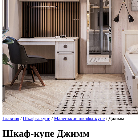
Главная
/
Шкафы-купе
/
Маленькие шкафы-купе
/ Джимм
Шкаф-купе Джимм