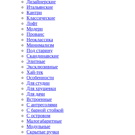
Дизайнерские
Итальянские
Кантри
Классические
Лофт
Модерн
Прованс
Неоклассика
Минимализм
Под старину
Скандинавские
Элитные
Эксклюзивные
Хай-тек
Особенности
Для студии
Для хрущевки
Для дачи
Встроенные
С антресолями
С барной стойкой
С островом
Малогабаритные
Модульные
Скрытые ручки