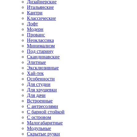
Дизайнерские
Итальянские
Кантри
Классические
Лофт
Модерн
Прованс
Неоклассика
Минимализм
Под старину
Скандинавские
Элитные
Эксклюзивные
Хай-тек
Особенности
Для студии
Для хрущевки
Для дачи
Встроенные
С антресолями
С барной стойкой
С островом
Малогабаритные
Модульные
Скрытые ручки