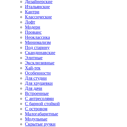
Дизайнерские
Итальянские
Кантри
Классические
Лофт
Модерн
Прованс
Неоклассика
Минимализм
Под старину
Скандинавские
Элитные
Эксклюзивные
Хай-тек
Особенности
Для студии
Для хрущевки
Для дачи
Встроенные
С антресолями
С барной стойкой
С островом
Малогабаритные
Модульные
Скрытые ручки