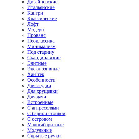
Дизайнерские
Итальянские
Кантри
Классические
Лофт
Модерн
Прованс
Неоклассика
Минимализм
Под старину
Скандинавские
Элитные
Эксклюзивные
Хай-тек
Особенности
Для студии
Для хрущевки
Для дачи
Встроенные
С антресолями
С барной стойкой
С островом
Малогабаритные
Модульные
Скрытые ручки