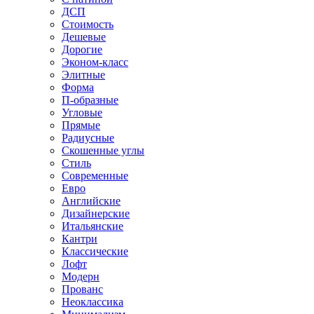
ДСП
Стоимость
Дешевые
Дорогие
Эконом-класс
Элитные
Форма
П-образные
Угловые
Прямые
Радиусные
Скошенные углы
Стиль
Современные
Евро
Английские
Дизайнерские
Итальянские
Кантри
Классические
Лофт
Модерн
Прованс
Неоклассика