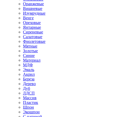
Оранжевые
Вишневые
Изумрудные
Венге
Ореховые
Янтарные
Сиреневые
Салатовые
Фиолетовые
Мятные
Золотые
Синие
Материал
МДФ
Эмаль
Акрил
Береза
Дерево
Дуб
ЛДСП
Массив
Пластик
Шпон
Экошпон
С патиной