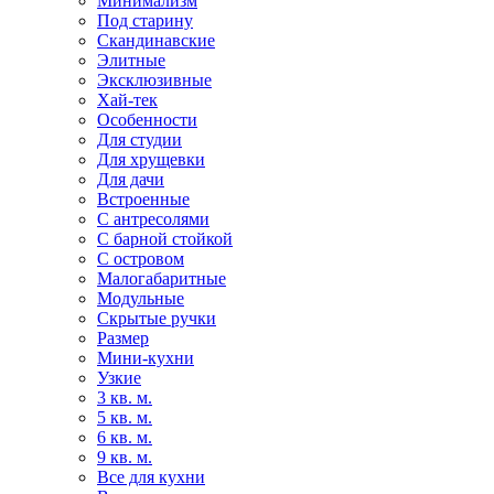
Минимализм
Под старину
Скандинавские
Элитные
Эксклюзивные
Хай-тек
Особенности
Для студии
Для хрущевки
Для дачи
Встроенные
С антресолями
С барной стойкой
С островом
Малогабаритные
Модульные
Скрытые ручки
Размер
Мини-кухни
Узкие
3 кв. м.
5 кв. м.
6 кв. м.
9 кв. м.
Все для кухни