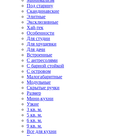
Минимализм
Под старину
Скандинавские
Элитные
Эксклюзивные
Хай-тек
Особенности
Для студии
Для хрущевки
Для дачи
Встроенные
С антресолями
С барной стойкой
С островом
Малогабаритные
Модульные
Скрытые ручки
Размер
Мини-кухни
Узкие
3 кв. м.
5 кв. м.
6 кв. м.
9 кв. м.
Все для кухни