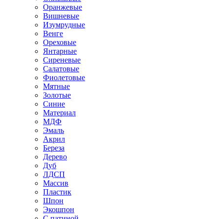
Оранжевые
Вишневые
Изумрудные
Венге
Ореховые
Янтарные
Сиреневые
Салатовые
Фиолетовые
Мятные
Золотые
Синие
Материал
МДФ
Эмаль
Акрил
Береза
Дерево
Дуб
ЛДСП
Массив
Пластик
Шпон
Экошпон
С патиной