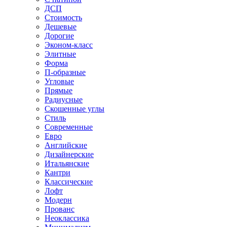
ДСП
Стоимость
Дешевые
Дорогие
Эконом-класс
Элитные
Форма
П-образные
Угловые
Прямые
Радиусные
Скошенные углы
Стиль
Современные
Евро
Английские
Дизайнерские
Итальянские
Кантри
Классические
Лофт
Модерн
Прованс
Неоклассика