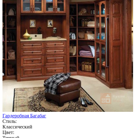
Гардеробная Багабаг
Стиль:
Классический
Цвет:
Темный