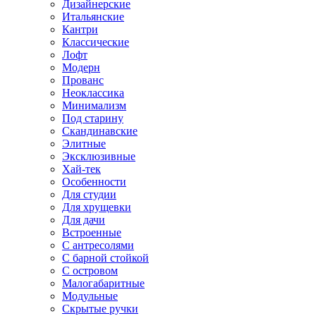
Дизайнерские
Итальянские
Кантри
Классические
Лофт
Модерн
Прованс
Неоклассика
Минимализм
Под старину
Скандинавские
Элитные
Эксклюзивные
Хай-тек
Особенности
Для студии
Для хрущевки
Для дачи
Встроенные
С антресолями
С барной стойкой
С островом
Малогабаритные
Модульные
Скрытые ручки