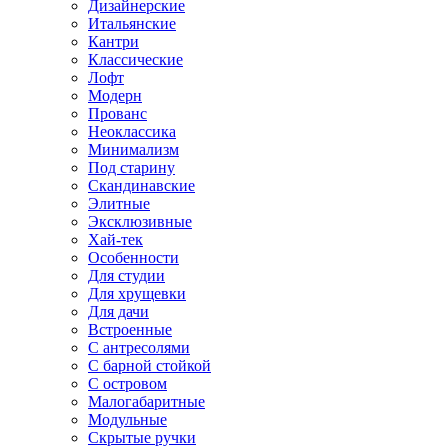
Дизайнерские
Итальянские
Кантри
Классические
Лофт
Модерн
Прованс
Неоклассика
Минимализм
Под старину
Скандинавские
Элитные
Эксклюзивные
Хай-тек
Особенности
Для студии
Для хрущевки
Для дачи
Встроенные
С антресолями
С барной стойкой
С островом
Малогабаритные
Модульные
Скрытые ручки