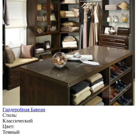
Гардеробная Бавеан
Стиль:
Классический
Цвет:
Темный