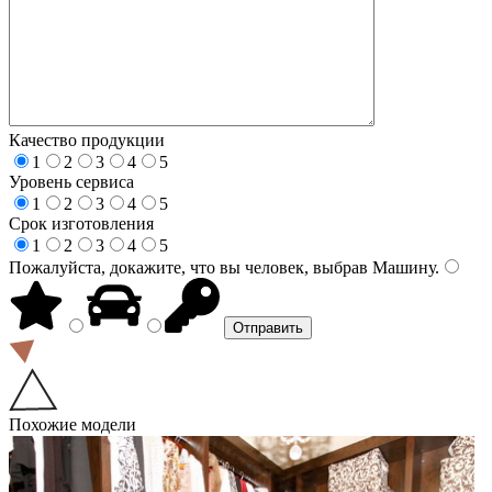
Качество продукции
1
2
3
4
5
Уровень сервиса
1
2
3
4
5
Срок изготовления
1
2
3
4
5
Пожалуйста, докажите, что вы человек, выбрав
Машину
.
Похожие модели