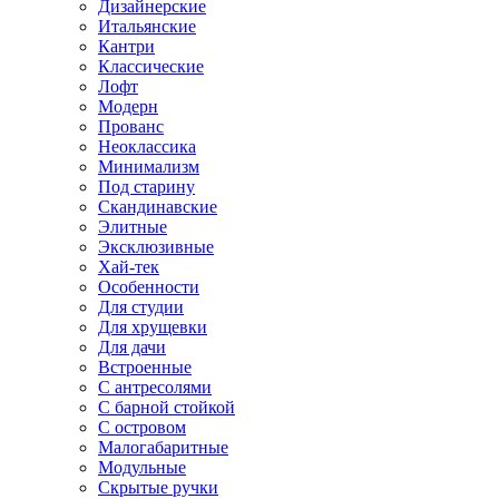
Дизайнерские
Итальянские
Кантри
Классические
Лофт
Модерн
Прованс
Неоклассика
Минимализм
Под старину
Скандинавские
Элитные
Эксклюзивные
Хай-тек
Особенности
Для студии
Для хрущевки
Для дачи
Встроенные
С антресолями
С барной стойкой
С островом
Малогабаритные
Модульные
Скрытые ручки