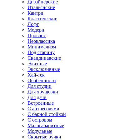
Дизайнерские
Итальянские
Кантри
Классические
Лофт
Модерн
Прованс
Неоклассика
Минимализм
Под старину
Скандинавские
Элитные
Эксклюзивные
Хай-тек
Особенности
Для студии
Для хрущевки
Для дачи
Встроенные
С антресолями
С барной стойкой
С островом
Малогабаритные
Модульные
Скрытые ручки