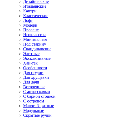
Дизайнерские
Итальянские
Кантри
Классические
Лофт
Модерн
Прованс
Неоклассика
Минимализм
Под старину
Скандинавские
Элитные
Эксклюзивные
Хай-тек
Особенности
Для студии
Для хрущевки
Для дачи
Встроенные
С антресолями
С барной стойкой
С островом
Малогабаритные
Модульные
Скрытые ручки