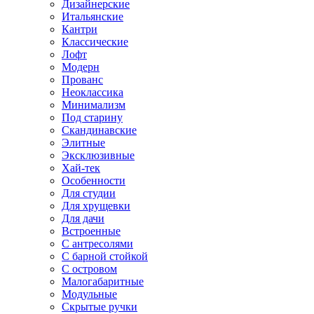
Дизайнерские
Итальянские
Кантри
Классические
Лофт
Модерн
Прованс
Неоклассика
Минимализм
Под старину
Скандинавские
Элитные
Эксклюзивные
Хай-тек
Особенности
Для студии
Для хрущевки
Для дачи
Встроенные
С антресолями
С барной стойкой
С островом
Малогабаритные
Модульные
Скрытые ручки