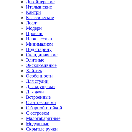
Дизайнерские
Итальянские
Кантри
Классические
Лофт
Модерн
Прованс
Неоклассика
Минимализм
Под старину
Скандинавские
Элитные
Эксклюзивные
Хай-тек
Особенности
Для студии
Для хрущевки
Для дачи
Встроенные
С антресолями
С барной стойкой
С островом
Малогабаритные
Модульные
Скрытые ручки