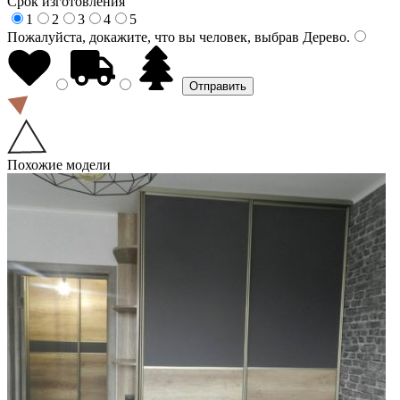
Срок изготовления
1
2
3
4
5
Пожалуйста, докажите, что вы человек, выбрав
Дерево
.
Похожие модели