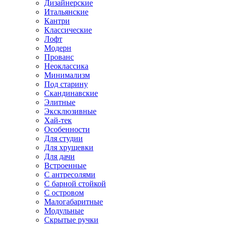
Дизайнерские
Итальянские
Кантри
Классические
Лофт
Модерн
Прованс
Неоклассика
Минимализм
Под старину
Скандинавские
Элитные
Эксклюзивные
Хай-тек
Особенности
Для студии
Для хрущевки
Для дачи
Встроенные
С антресолями
С барной стойкой
С островом
Малогабаритные
Модульные
Скрытые ручки