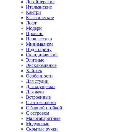
Дизайнерские
Итальянские
Кантри
Классические
Лофт
Модерн
Прованс
Неоклассика
Минимализм
Под старину
Скандинавские
Элитные
Эксклюзивные
Хай-тек
Особенности
Для студии
Для хрущевки
Для дачи
Встроенные
С антресолями
С барной стойкой
С островом
Малогабаритные
Модульные
Скрытые ручки