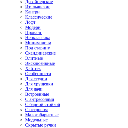
Дизайнерские
Итальянские
Кантри
Классические
Лофт
Модерн
Прованс
Неоклассика
Минимализм
Под старину
Скандинавские
Элитные
Эксклюзивные
Хай-тек
Особенности
Для студии
Для хрущевки
Для дачи
Встроенные
С антресолями
С барной стойкой
С островом
Малогабаритные
Модульные
Скрытые ручки