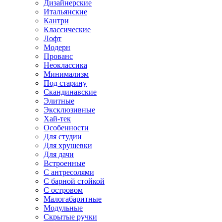
Дизайнерские
Итальянские
Кантри
Классические
Лофт
Модерн
Прованс
Неоклассика
Минимализм
Под старину
Скандинавские
Элитные
Эксклюзивные
Хай-тек
Особенности
Для студии
Для хрущевки
Для дачи
Встроенные
С антресолями
С барной стойкой
С островом
Малогабаритные
Модульные
Скрытые ручки