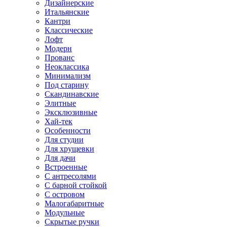
Дизайнерские
Итальянские
Кантри
Классические
Лофт
Модерн
Прованс
Неоклассика
Минимализм
Под старину
Скандинавские
Элитные
Эксклюзивные
Хай-тек
Особенности
Для студии
Для хрущевки
Для дачи
Встроенные
С антресолями
С барной стойкой
С островом
Малогабаритные
Модульные
Скрытые ручки