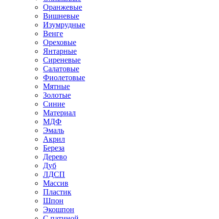
Оранжевые
Вишневые
Изумрудные
Венге
Ореховые
Янтарные
Сиреневые
Салатовые
Фиолетовые
Мятные
Золотые
Синие
Материал
МДФ
Эмаль
Акрил
Береза
Дерево
Дуб
ЛДСП
Массив
Пластик
Шпон
Экошпон
С патиной