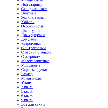
Минимализм
Под старину
Скандинавские
Элитные
Эксклюзивные
Хай-тек
Особенности
Для студии
Для хрущевки
Для дачи
Встроенные
С антресолями
С барной стойкой
С островом
Малогабаритные
Модульные
Скрытые ручки
Размер
Мини-кухни
Узкие
3 кв. м.
5 кв. м.
6 кв. м.
9 кв. м.
Все для кухни