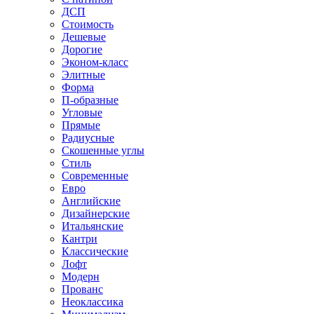
ДСП
Стоимость
Дешевые
Дорогие
Эконом-класс
Элитные
Форма
П-образные
Угловые
Прямые
Радиусные
Скошенные углы
Стиль
Современные
Евро
Английские
Дизайнерские
Итальянские
Кантри
Классические
Лофт
Модерн
Прованс
Неоклассика