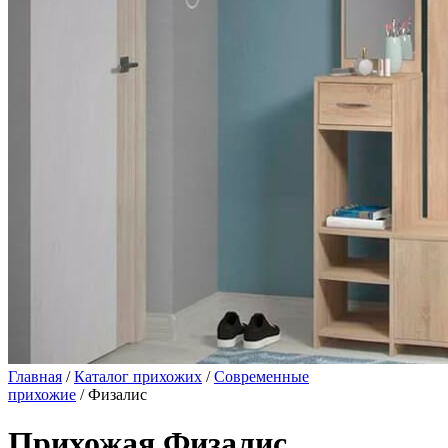
Главная
/
Каталог прихожих
/
Современные
прихожие
/ Физалис
Прихожая Физалис