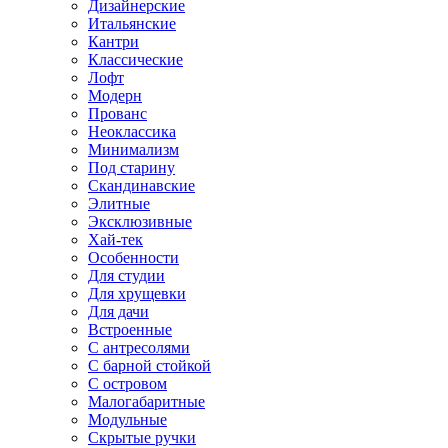
Дизайнерские
Итальянские
Кантри
Классические
Лофт
Модерн
Прованс
Неоклассика
Минимализм
Под старину
Скандинавские
Элитные
Эксклюзивные
Хай-тек
Особенности
Для студии
Для хрущевки
Для дачи
Встроенные
С антресолями
С барной стойкой
С островом
Малогабаритные
Модульные
Скрытые ручки