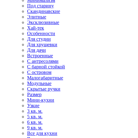
Минимализм
Под старину
Скандинавские
Элитные
Эксклюзивные
Хай-тек
Особенности
Для студии
Для хрущевки
Для дачи
Встроенные
С антресолями
С барной стойкой
С островом
Малогабаритные
Модульные
Скрытые ручки
Размер
Мини-кухни
Узкие
3 кв. м.
5 кв. м.
6 кв. м.
9 кв. м.
Все для кухни