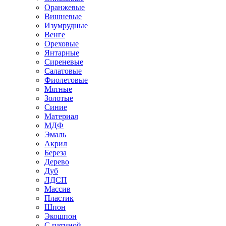
Оранжевые
Вишневые
Изумрудные
Венге
Ореховые
Янтарные
Сиреневые
Салатовые
Фиолетовые
Мятные
Золотые
Синие
Материал
МДФ
Эмаль
Акрил
Береза
Дерево
Дуб
ЛДСП
Массив
Пластик
Шпон
Экошпон
С патиной