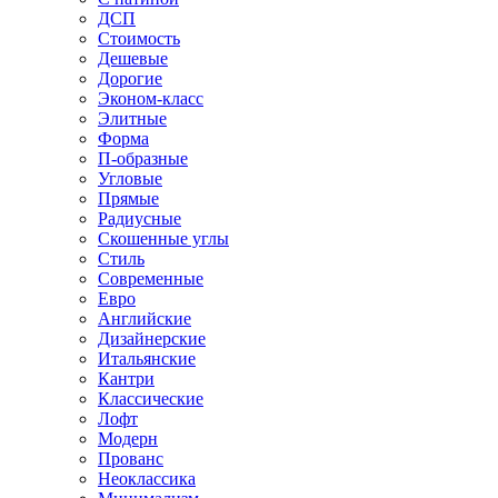
ДСП
Стоимость
Дешевые
Дорогие
Эконом-класс
Элитные
Форма
П-образные
Угловые
Прямые
Радиусные
Скошенные углы
Стиль
Современные
Евро
Английские
Дизайнерские
Итальянские
Кантри
Классические
Лофт
Модерн
Прованс
Неоклассика