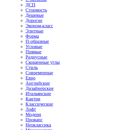
ДСП
Стоимость
Дешевые
Дорогие
Эконом-класс
Элитные
Форма
П-образные
Угловые
Прямые
Радиусные
Скошенные углы
Стиль
Современные
Евро
Английские
Дизайнерские
Итальянские
Кантри
Классические
Лофт
Модерн
Прованс
Неоклассика