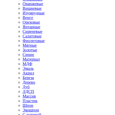
Оранжевые
Вишневые
Изумрудные
Венге
Ореховые
Янтарные
Сиреневые
Салатовые
Фиолетовые
Мятные
Золотые
Синие
Материал
МДФ
Эмаль
Акрил
Береза
Дерево
Дуб
ЛДСП
Массив
Пластик
Шпон
Экошпон
С патиной