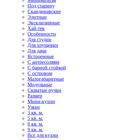
Минимализм
Под старину
Скандинавские
Элитные
Эксклюзивные
Хай-тек
Особенности
Для студии
Для хрущевки
Для дачи
Встроенные
С антресолями
С барной стойкой
С островом
Малогабаритные
Модульные
Скрытые ручки
Размер
Мини-кухни
Узкие
3 кв. м.
5 кв. м.
6 кв. м.
9 кв. м.
Все для кухни