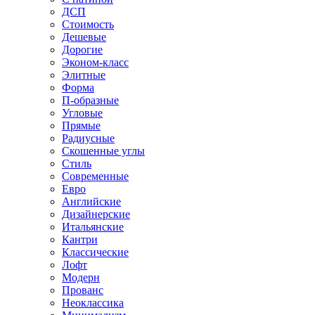
ДСП
Стоимость
Дешевые
Дорогие
Эконом-класс
Элитные
Форма
П-образные
Угловые
Прямые
Радиусные
Скошенные углы
Стиль
Современные
Евро
Английские
Дизайнерские
Итальянские
Кантри
Классические
Лофт
Модерн
Прованс
Неоклассика