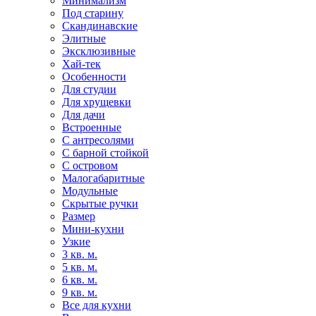
Минимализм
Под старину
Скандинавские
Элитные
Эксклюзивные
Хай-тек
Особенности
Для студии
Для хрущевки
Для дачи
Встроенные
С антресолями
С барной стойкой
С островом
Малогабаритные
Модульные
Скрытые ручки
Размер
Мини-кухни
Узкие
3 кв. м.
5 кв. м.
6 кв. м.
9 кв. м.
Все для кухни