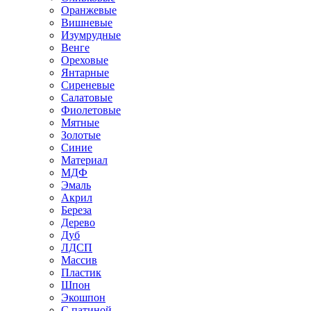
Оранжевые
Вишневые
Изумрудные
Венге
Ореховые
Янтарные
Сиреневые
Салатовые
Фиолетовые
Мятные
Золотые
Синие
Материал
МДФ
Эмаль
Акрил
Береза
Дерево
Дуб
ЛДСП
Массив
Пластик
Шпон
Экошпон
С патиной