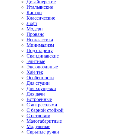
Дизайнерские
Итальянские
Кантри
Классические
Лофт
Модерн
Прованс
Неоклассика
Минимализм
Под старину
Скандинавские
Элитные
Эксклюзивные
Хай-тек
Особенности
Для студии
Для хрущевки
Для дачи
Встроенные
С антресолями
С барной стойкой
С островом
Малогабаритные
Модульные
Скрытые ручки