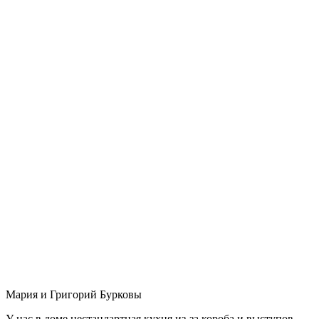
Мария и Григорий Бурковы
У нас в доме нестандартная кухня из-за короба и выступов,