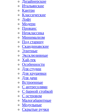
Дизайнерские
Итальянские
Кантри
Классические
Лофт
Модерн
Прованс
Неоклассика
Минимализм
Под старину
Скандинавские
Элитные
Эксклюзивные
Хай-тек
Особенности
Для студии
Для хрущевки
Для дачи
Встроенные
С антресолями
С барной стойкой
С островом
Малогабаритные
Модульные
Скрытые ручки