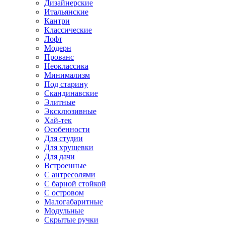
Дизайнерские
Итальянские
Кантри
Классические
Лофт
Модерн
Прованс
Неоклассика
Минимализм
Под старину
Скандинавские
Элитные
Эксклюзивные
Хай-тек
Особенности
Для студии
Для хрущевки
Для дачи
Встроенные
С антресолями
С барной стойкой
С островом
Малогабаритные
Модульные
Скрытые ручки