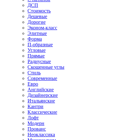
ДСП
Стоимость
Дешевые
Дорогие
Эконом-класс
Элитные
Форма
П-образные
Угловые
Прямые
Радиусные
Скошенные углы
Стиль
Современные
Евро
Английские
Дизайнерские
Итальянские
Кантри
Классические
Лофт
Модерн
Прованс
Неоклассика