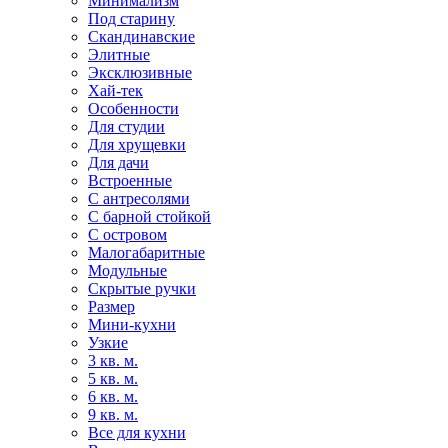
Минимализм
Под старину
Скандинавские
Элитные
Эксклюзивные
Хай-тек
Особенности
Для студии
Для хрущевки
Для дачи
Встроенные
С антресолями
С барной стойкой
С островом
Малогабаритные
Модульные
Скрытые ручки
Размер
Мини-кухни
Узкие
3 кв. м.
5 кв. м.
6 кв. м.
9 кв. м.
Все для кухни