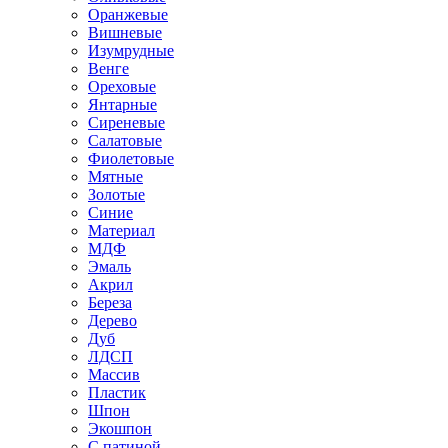
Оранжевые
Вишневые
Изумрудные
Венге
Ореховые
Янтарные
Сиреневые
Салатовые
Фиолетовые
Мятные
Золотые
Синие
Материал
МДФ
Эмаль
Акрил
Береза
Дерево
Дуб
ЛДСП
Массив
Пластик
Шпон
Экошпон
С патиной