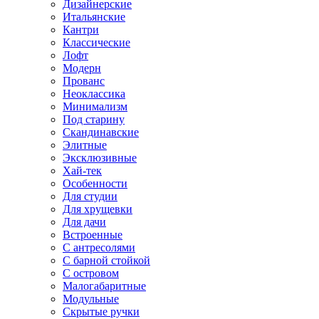
Дизайнерские
Итальянские
Кантри
Классические
Лофт
Модерн
Прованс
Неоклассика
Минимализм
Под старину
Скандинавские
Элитные
Эксклюзивные
Хай-тек
Особенности
Для студии
Для хрущевки
Для дачи
Встроенные
С антресолями
С барной стойкой
С островом
Малогабаритные
Модульные
Скрытые ручки