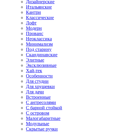
Дизайнерские
Итальянские
Кантри
Классические
Лофт
Модерн
Прованс
Неоклассика
Минимализм
Под старину
Скандинавские
Элитные
Эксклюзивные
Хай-тек
Особенности
Для студии
Для хрущевки
Для дачи
Встроенные
С антресолями
С барной стойкой
С островом
Малогабаритные
Модульные
Скрытые ручки