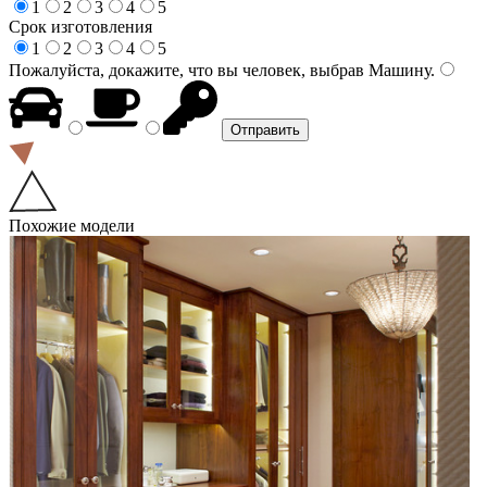
1
2
3
4
5
Срок изготовления
1
2
3
4
5
Пожалуйста, докажите, что вы человек, выбрав
Машину
.
Похожие модели