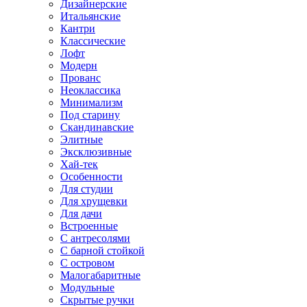
Дизайнерские
Итальянские
Кантри
Классические
Лофт
Модерн
Прованс
Неоклассика
Минимализм
Под старину
Скандинавские
Элитные
Эксклюзивные
Хай-тек
Особенности
Для студии
Для хрущевки
Для дачи
Встроенные
С антресолями
С барной стойкой
С островом
Малогабаритные
Модульные
Скрытые ручки